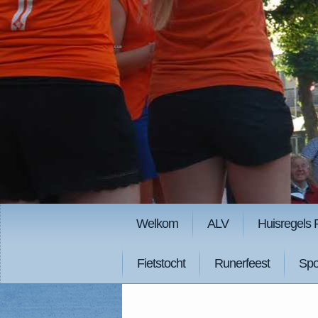
Welkom
ALV
Huisregels 
Fietstocht
Runerfeest
Spo