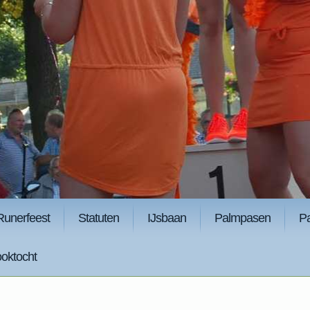
Runerfeest
Statuten
IJsbaan
Palmpasen
P
oktocht